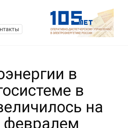
нтакты
оэнергии в
госистеме в
величилось на
с февралем