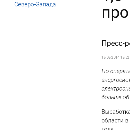
Северо-Запада
про
Пресс-р
13.03.2014 13:52
По операт
энергосис
электроэне
больше об
Выработка
области в 
года.