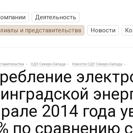
компании
Деятельность
лиалы и представительства
Новости
Ко
ставительства
ОДУ Северо-Запада
Новости ОДУ Северо-Запада
ребление электр
инградской энер
рале 2014 года у
 % по сравнению 