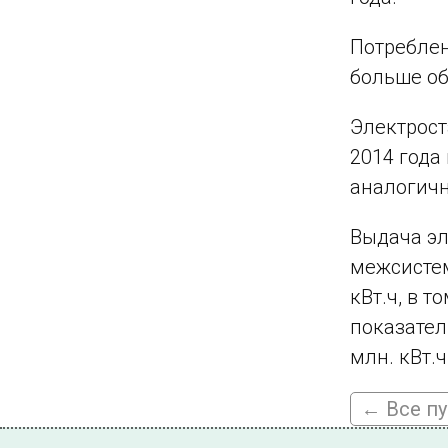
Потреблени
больше об
Электрост
2014 года
аналогичн
Выдача эл
межсистем
кВт.ч, в 
показател
млн. кВт.ч
← Все п