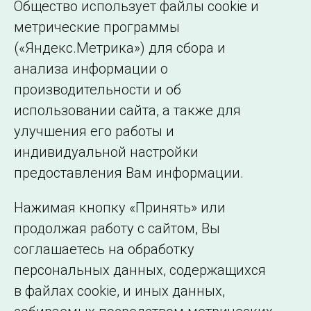
Общество использует файлы cookie и
млн. кВт•ч.
метрические программы
(«Яндекс.Метрика») для сбора и
← Все публикации
анализа информации о
производительности и об
использовании сайта, а также для
Подписаться на новости
улучшения его работы и
индивидуальной настройки
©2005–2026 АО «СО ЕЭС»
Филиалы и
предоставления Вам информации.
представительства
Использование информации
Нажимая кнопку «Принять» или
Сведения об
продолжая работу с сайтом, Вы
образовательной
соглашаетесь на обработку
организации
персональных данных, содержащихся
в файлах cookie, и иных данных,