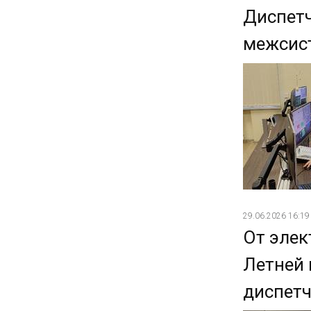
Диспетч
межсист
29.06.2026 16:19
От элек
Летней 
диспетч