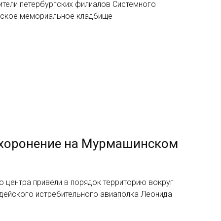
ители петербургских филиалов Системного
вское мемориальное кладбище
ахоронение на Мурмашинском
о центра привели в порядок территорию вокруг
рдейского истребительного авиаполка Леонида