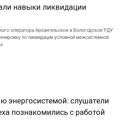
али навыки ликвидации
ного оператора Архангельское и Вологодское РДУ
ренировку по ликвидации условной межсистемной
ды
ию энергосистемой: слушатели
еха познакомились с работой