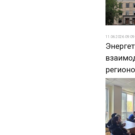
11.06.2026 09:09
Энергет
взаимод
регион