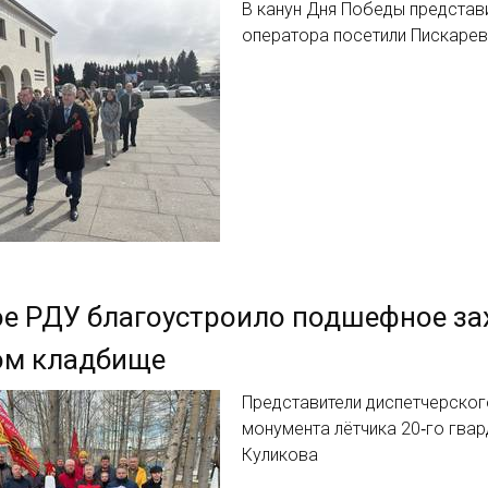
В канун Дня Победы представ
оператора посетили Пискаре
ое РДУ благоустроило подшефное з
ом кладбище
Представители диспетчерског
монумента лётчика 20‑го гва
Куликова