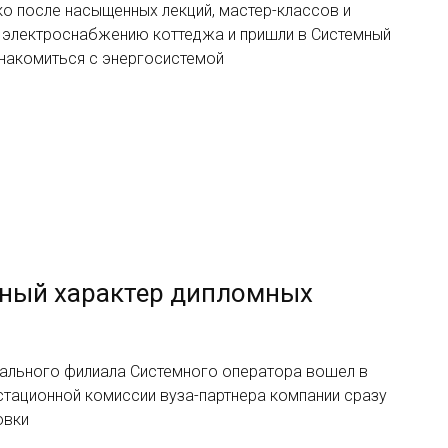
ко после насыщенных лекций, мастер-классов и
о электроснабжению коттеджа и пришли в Системный
накомиться с энергосистемой
ный характер дипломных
нального филиала Системного оператора вошел в
стационной комиссии вуза-партнера компании сразу
овки