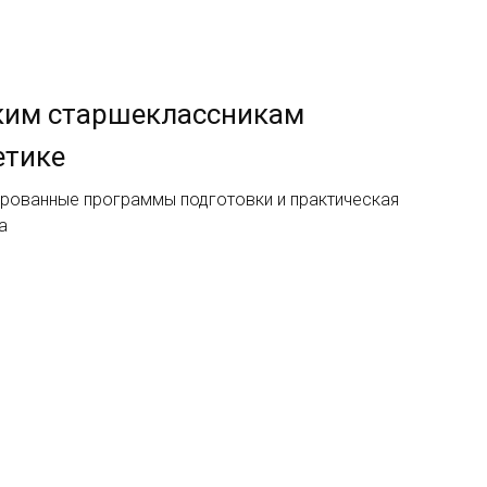
ким старшеклассникам
етике
ированные программы подготовки и практическая
а