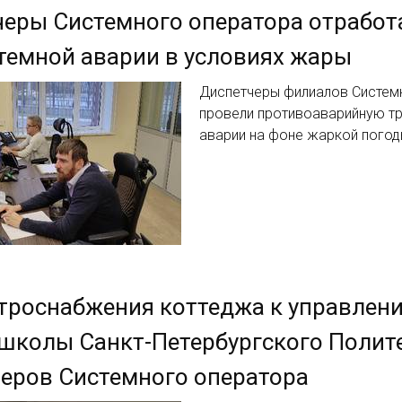
еры Системного оператора отработ
емной аварии в условиях жары
Диспетчеры филиалов Систем
провели противоаварийную т
аварии на фоне жаркой пого
троснабжения коттеджа к управлен
школы Санкт-Петербургского Полит
еров Системного оператора