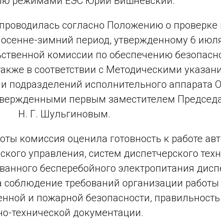
ию режимами ЕЭС Юрий Вишневский.
проводилась согласно Положению о проверке 
в осенне-зимний период, утвержденному 6 июл
ственной комиссии по обеспечению безопасн
 также в соответствии с Методическими указа
и подразделений исполнительного аппарата О
твержденными первым заместителем Председа
 Шульгиновым.
боты комиссия оценила готовность к работе а
ского управления, систем диспетчерского тех
ванного бесперебойного электропитания дисп
 соблюдение требований организации работы с
ной и пожарной безопасности, правильность
о-технической документации.