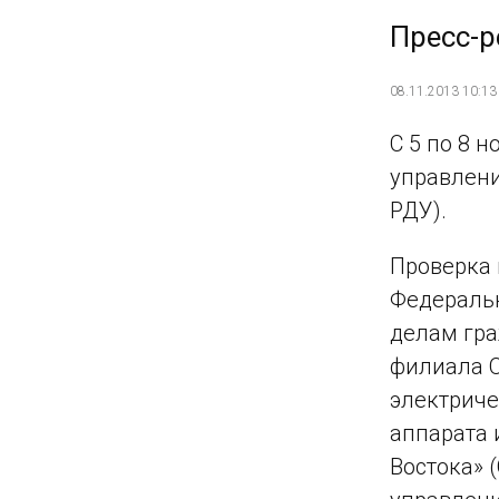
Пресс-р
08.11.2013 10:13
С 5 по 8 
управлени
РДУ).
Проверка 
Федеральн
делам гра
филиала О
электриче
аппарата 
Востока» 