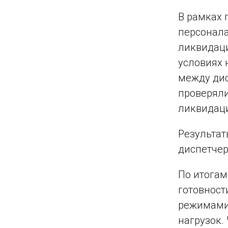
В рамках 
персонала
ликвидаци
условиях 
между дис
проверяли
ликвидац
Результат
диспетчер
По итогам
готовност
режимами 
нагрузок.