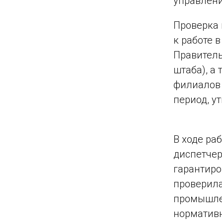
управлен
Проверка 
к работе 
Правитель
штаба), а
филиалов 
период, у
Н. Г.
В ходе ра
диспетчер
гарантиро
проверила
промышлен
нормативн