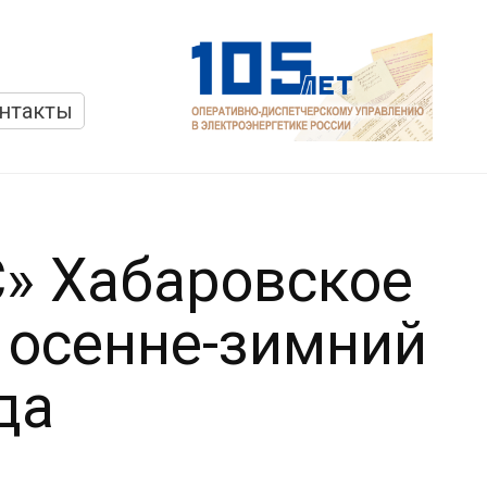
нтакты
» Хабаровское
в осенне-зимний
да