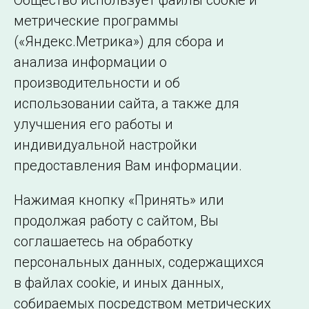
Общество использует файлы cookie и
метрические программы
(«Яндекс.Метрика») для сбора и
← Все публикации
анализа информации о
производительности и об
использовании сайта, а также для
Подписаться на новости
улучшения его работы и
индивидуальной настройки
©2005–2026 АО «СО ЕЭС»
Филиалы и
предоставления Вам информации.
представительства
Использование информации
Нажимая кнопку «Принять» или
Сведения об
продолжая работу с сайтом, Вы
образовательной
соглашаетесь на обработку
организации
персональных данных, содержащихся
в файлах cookie, и иных данных,
собираемых посредством метрических