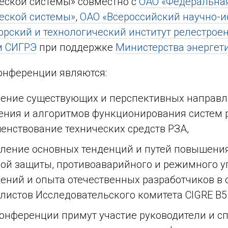
еской системы» совместно с
ОАО «Федеральная
еской системы»
,
ОАО «Всероссийский научно-и
орский и технологический институт релестрое
м СИГРЭ
при поддержке
Министерства энергет
онференции являются:
ение существующих и перспективных направле
ения и алгоритмов функционирования систем р
енствование технических средств РЗА,
ление основных тенденций и путей повышения
ой защиты, противоаварийного и режимного у
ений и опыта отечественных разработчиков в 
листов Исследовательского комитета CIGRE B5
конференции примут участие руководители и с