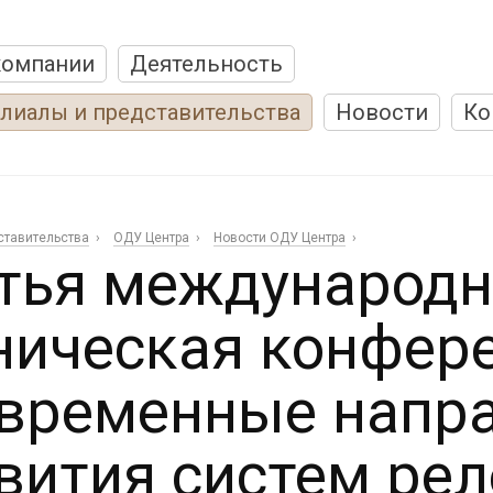
компании
Деятельность
лиалы и представительства
Новости
Ко
ставительства
ОДУ Центра
Новости ОДУ Центра
тья международн
ническая конфер
временные напр
вития систем ре