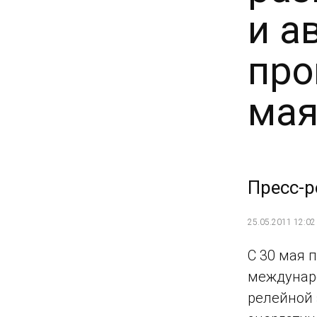
и а
про
мая
Пресс-р
25.05.2011 12:02
С 30 мая 
междунаро
релейной 