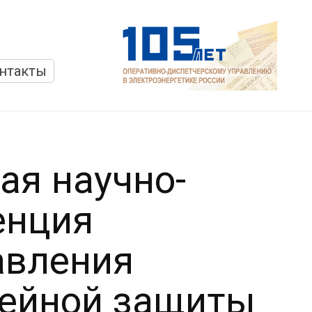
нтакты
ая научно-
енция
авления
лейной защиты