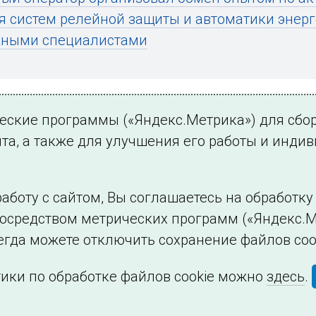
я систем релейной защиты и автоматики энер
жными специалистами
ческие программы («Яндекс.Метрика») для сбо
та, а также для улучшения его работы и инди
ться на новости
аботу с сайтом, Вы соглашаетесь на обработк
посредством метрических программ («Яндекс.М
Филиалы и представительства
Использование и
егда можете отключить сохранение файлов coo
ики по обработке файлов cookie можно
здесь
.