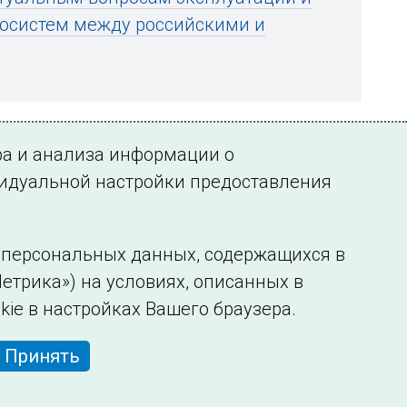
госистем между российскими и
ра и анализа информации о
видуальной настройки предоставления
у персональных данных, содержащихся в
етрика») на условиях, описанных в
нформации
Сведения об образовательной организации
kie в настройках Вашего браузера.
Принять