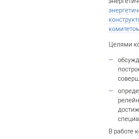
энергетич
энергетич
конструкт
комитето
Целями к
обсужд
постро
соверш
опреде
релейн
достиж
специа
В работе 