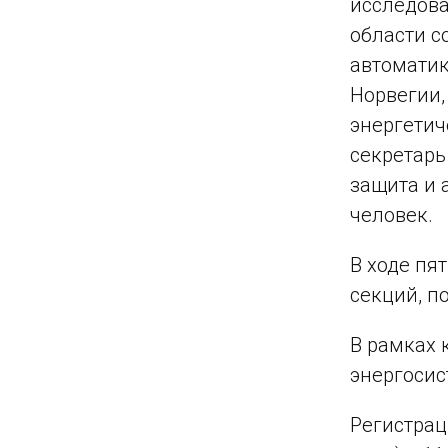
исследова
области с
автоматик
Норвегии,
энергетич
секретарь
защита и 
человек.
В ходе пя
секций, п
В рамках 
энергосис
Регистрац