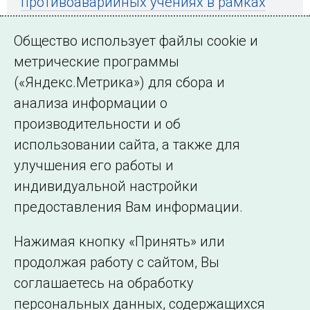
противоаварийных учениях в рамках
подготовки к прохождению
Общество использует файлы cookie и
предстоящего осенне-зимнего периода
метрические программы
(«Яндекс.Метрика») для сбора и
анализа информации о
производительности и об
использовании сайта, а также для
Подписаться на новости
улучшения его работы и
индивидуальной настройки
©2005–2026 АО «СО ЕЭС»
Филиалы и
предоставления Вам информации.
представительства
Использование информации
Нажимая кнопку «Принять» или
Сведения об
продолжая работу с сайтом, Вы
образовательной
соглашаетесь на обработку
организации
персональных данных, содержащихся