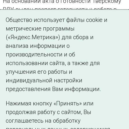
На основании акта о готовности Тверскому
РДУ выдан паспорт готовности к работе в
ОЗП 2012/2013 года.
Общество использует файлы cookie и
метрические программы
(«Яндекс.Метрика») для сбора и
анализа информации о
производительности и об
использовании сайта, а также для
Подписаться на новости
улучшения его работы и
индивидуальной настройки
©2005–2026 АО «СО ЕЭС»
Филиалы и
предоставления Вам информации.
представительства
Использование информации
Нажимая кнопку «Принять» или
Сведения об
продолжая работу с сайтом, Вы
образовательной
соглашаетесь на обработку
организации