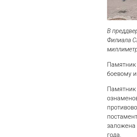
В преддве
Филиала С
миллиметр
Памятник 
боевому и
Памятник 
ознаменов
противово
постамент
заложена 
года.