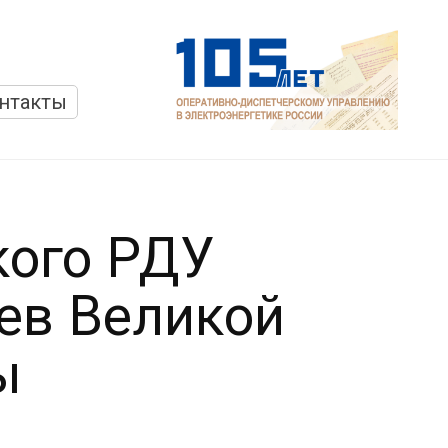
нтакты
кого РДУ
ев Великой
ы