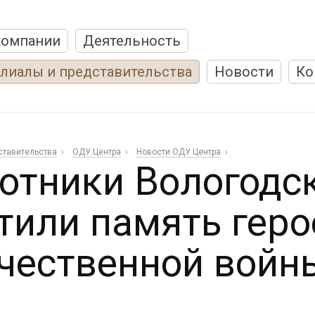
компании
Деятельность
лиалы и представительства
Новости
Ко
ставительства
ОДУ Центра
Новости ОДУ Центра
отники Вологодс
тили память геро
чественной войн