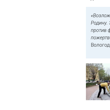
«Возлож
Родину.
против ф
пожертв
Волого