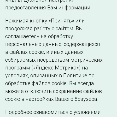
©2005–2026 АО «СО ЕЭС»
Филиалы и
предоставления Вам информации.
представительства
Использование информации
Нажимая кнопку «Принять» или
Сведения об
продолжая работу с сайтом, Вы
образовательной
соглашаетесь на обработку
организации
персональных данных, содержащихся
в файлах cookie, и иных данных,
собираемых посредством метрических
программ («Яндекс.Метрика») на
условиях, описанных в Политике по
обработке файлов cookie. Вы всегда
можете отключить сохранение файлов
cookie в настройках Вашего браузера.
Подробнее ознакомиться с условиями