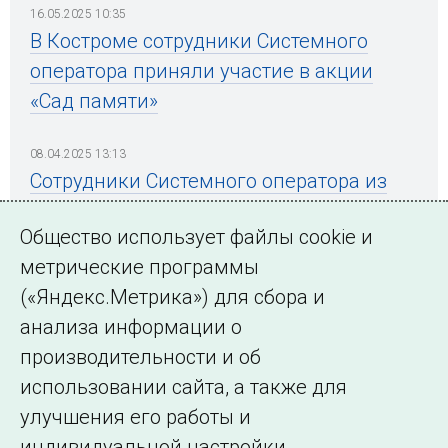
16.05.2025 10:35
В Костроме сотрудники Системного
оператора приняли участие в акции
«Сад памяти»
08.04.2025 13:13
Сотрудники Системного оператора из
Костромы и Иванова приняли участие в
Общество использует файлы cookie и
городских субботниках
метрические программы
(«Яндекс.Метрика») для сбора и
анализа информации о
производительности и об
использовании сайта, а также для
Подписаться на новости
улучшения его работы и
индивидуальной настройки