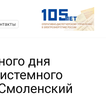
нтакты
ного дня
Системного
 Смоленский