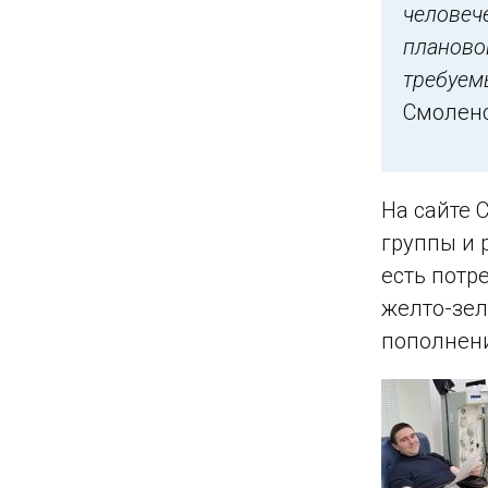
человеч
планово
требуем
Смоленс
На сайте 
группы и 
есть потр
желто-зел
пополнени