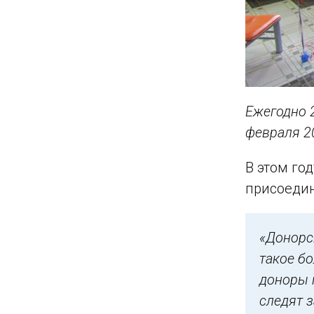
Ежегодно 
февраля 2
В этом го
присоедин
«Донорс
такое б
доноры 
следят з