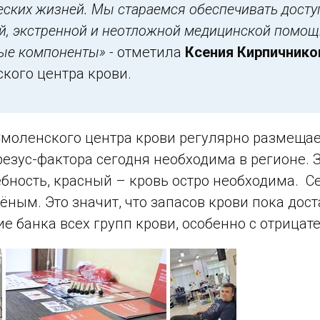
еских жизней. Мы стараемся обеспечивать доступ
й, экстренной и неотложной медицинской помощ
ые компоненты» -
отметила
Ксения Кирпичнико
кого центра крови.
Смоленского центра крови регулярно размещае
резус-фактора сегодня необходима в регионе. 
ебность, красный – кровь остро необходима. С
ёным. Это значит, что запасов крови пока дос
е банка всех групп крови, особенно с отрица