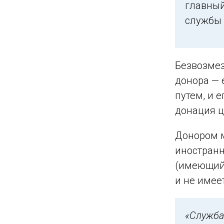
главный
службы 
Безвозмез
донора —
путем, и 
донация ц
Донором 
иностранн
(имеющий 
и не имее
«Служба