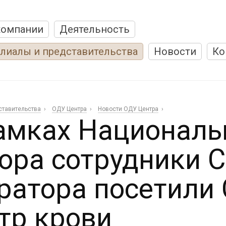
компании
Деятельность
лиалы и представительства
Новости
Ко
ставительства
ОДУ Центра
Новости ОДУ Центра
амках Националь
ора сотрудники 
ратора посетили
тр крови