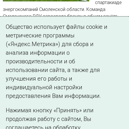
спартакиаде
энергокомпаний Смоленской области. Команда
Смоленского РДУ завоевала бронзу в общем зачёте,
продемонстрировав высокий уровень спортивной
Общество использует файлы cookie и
подготовки в личных и командных дисциплинах
метрические программы
(«Яндекс.Метрика») для сбора и
Страница 1 из 191.
анализа информации о
производительности и об
1
2
3
…
191
Далее
использовании сайта, а также для
улучшения его работы и
индивидуальной настройки
©2005–2026 АО «СО ЕЭС»
Филиалы и
предоставления Вам информации.
представительства
Использование информации
Нажимая кнопку «Принять» или
Сведения об
продолжая работу с сайтом, Вы
образовательной
соглашаетесь на обработку
организации