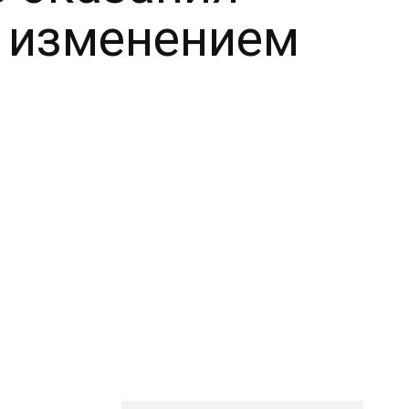
ю изменением
я