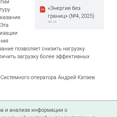
итии
«Энергия без
туру
границ» (№4, 2025)
оказания
385 кБ
 Эта
мизации
ния
вание позволяет снизить нагрузку
личить загрузку более эффективных
Системного оператора Андрей Катаев
ра и анализа информации о