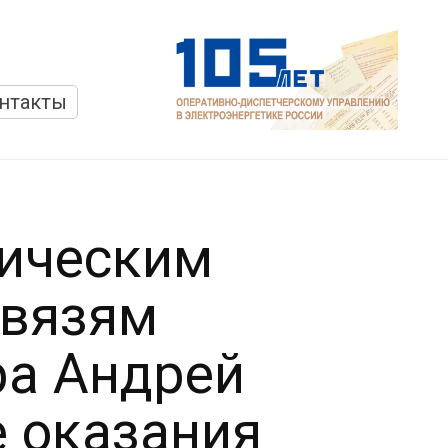
нтакты
тическим
связям
ра Андрей
е оказания