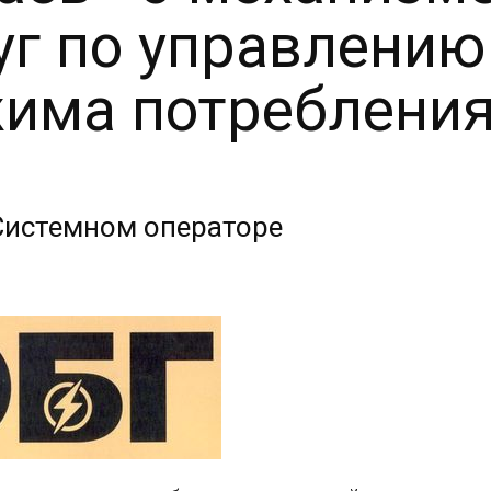
уг по управлени
има потреблени
Системном операторе