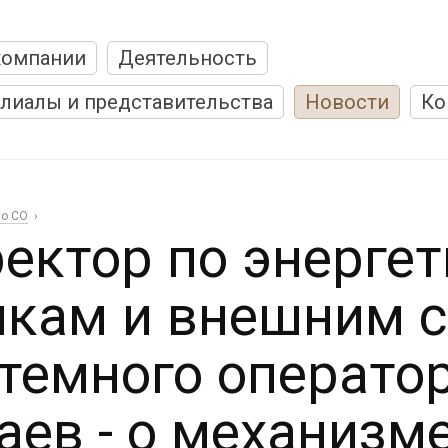
компании
Деятельность
лиалы и представительства
Новости
Ко
о СО
ектор по энерге
кам и внешним 
темного операто
аев - о механизм