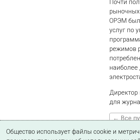
Почти пол
рыночных 
ОРЭМ был 
услуг по 
программ
режимов р
потреблен
наиболее 
электрост
Директор 
для журна
← Все п
Общество использует файлы cookie и метри