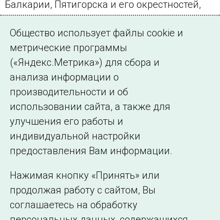
Балкарии, Пятигорска и его окрестностей,
Северной Осетии.
Общество использует файлы cookie и
ИА ПРАЙМ
метрические программы
(«Яндекс.Метрика») для сбора и
← Все публикации
анализа информации о
производительности и об
использовании сайта, а также для
Подписаться на новости
улучшения его работы и
индивидуальной настройки
©2005–2026 АО «СО ЕЭС»
Филиалы и
предоставления Вам информации.
представительства
Использование информации
Нажимая кнопку «Принять» или
Сведения об
продолжая работу с сайтом, Вы
образовательной
соглашаетесь на обработку
организации
персональных данных, содержащихся