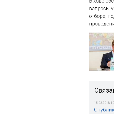
В ходе об
вопросы у
отборе, п
проведени
Связа
15.03.2018 10
Опублик