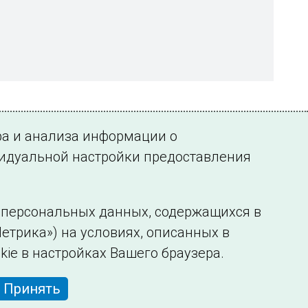
ра и анализа информации о
видуальной настройки предоставления
у персональных данных, содержащихся в
етрика») на условиях, описанных в
нформации
Сведения об образовательной организации
kie в настройках Вашего браузера.
Принять