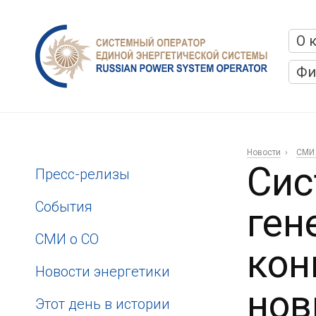
О 
Фи
Новости
СМИ 
Сис
Пресс-релизы
События
ген
СМИ о СО
кон
Новости энергетики
нов
Этот день в истории