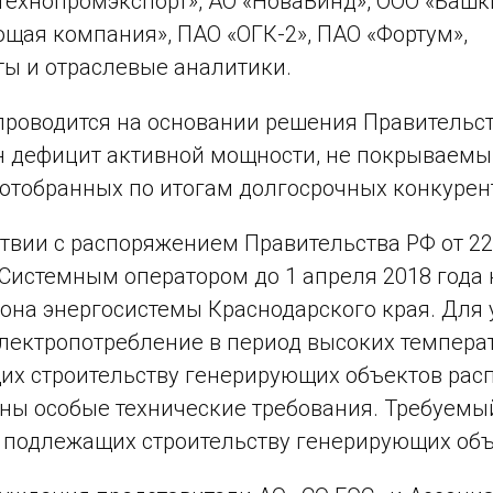
Технопромэкспорт», АО «НоваВинд», ООО «Башк
щая компания», ПАО «ОГК-2», ПАО «Фортум»,
ы и отраслевые аналитики.
роводится на основании решения Правительств
н дефицит активной мощности, не покрываемы
 отобранных по итогам долгосрочных конкурен
ствии с распоряжением Правительства РФ от 2
Системным оператором до 1 апреля 2018 года 
она энергосистемы Краснодарского края. Для 
лектропотребление в период высоких температу
х строительству генерирующих объектов рас
ны особые технические требования. Требуем
подлежащих строительству генерирующих объе