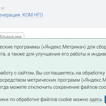
:50
енерация. КОМ НГО
убликации
ческие программы («Яндекс.Метрика») для сбо
та, а также для улучшения его работы и инди
ться на новости
аботу с сайтом, Вы соглашаетесь на обработк
посредством метрических программ («Яндекс.М
Филиалы и представительства
Использование и
егда можете отключить сохранение файлов coo
ики по обработке файлов cookie можно
здесь
.