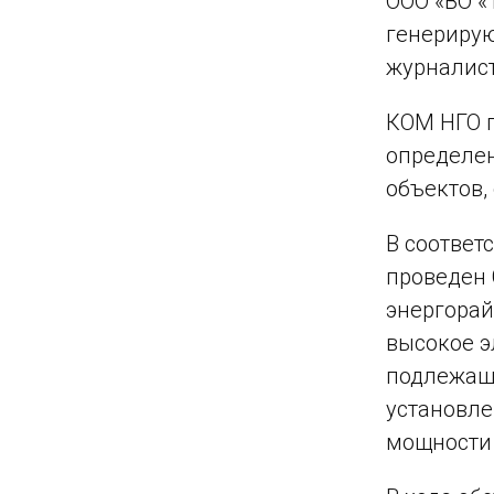
ООО «ВО «
генерирую
журналист
КОМ НГО п
определе
объектов,
В соответ
проведен 
энергорай
высокое э
подлежащи
установле
мощности 