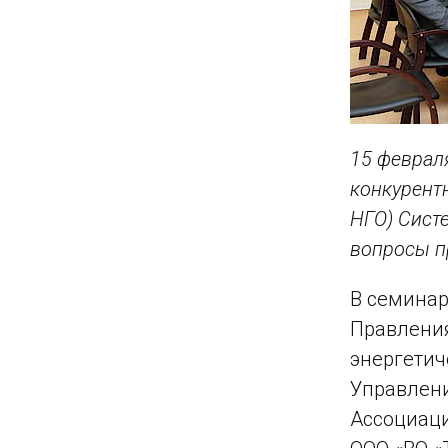
15 феврал
конкурент
НГО) Сист
вопросы п
В семинар
Правления
энергетич
Управлени
Ассоциаци