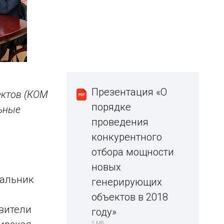
Презентация «О
ектов (КОМ
порядке
льные
проведения
конкурентного
отбора мощности
новых
чальник
генерирующих
объектов в 2018
вители
году»
2 МБ