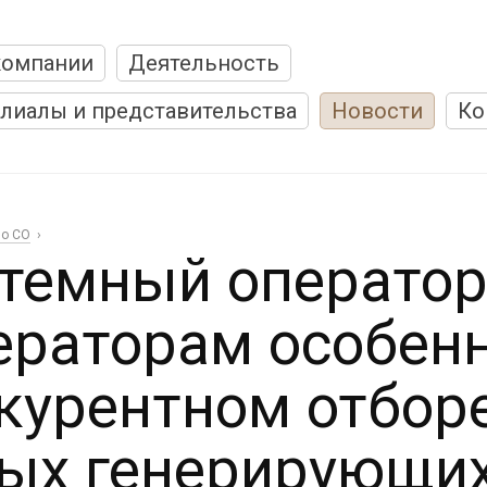
компании
Деятельность
лиалы и представительства
Новости
Ко
о СО
темный оператор
ераторам особенн
курентном отбор
ых генерирующих