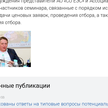
суждения представители АО «СО ЕЭС» и Ассоци
частников семинара, связанные с порядком ис
одачи ценовых заявок, проведения отбора, а т
я отбора.
нные публикации
:33
ованы ответы на типовые вопросы потенциал