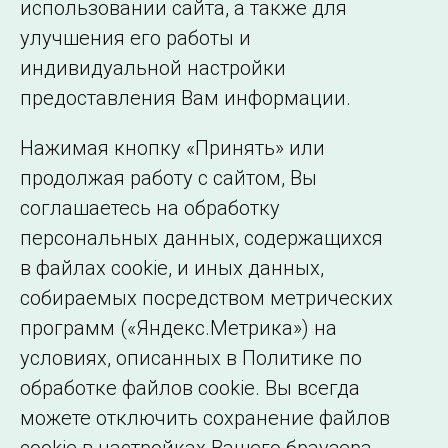
использовании сайта, а также для
Подписаться на новости
улучшения его работы и
индивидуальной настройки
©2005–2026 АО «СО ЕЭС»
Филиалы и
предоставления Вам информации.
представительства
Использование информации
Нажимая кнопку «Принять» или
Сведения об
продолжая работу с сайтом, Вы
образовательной
соглашаетесь на обработку
организации
персональных данных, содержащихся
в файлах cookie, и иных данных,
собираемых посредством метрических
программ («Яндекс.Метрика») на
условиях, описанных в Политике по
обработке файлов cookie. Вы всегда
можете отключить сохранение файлов