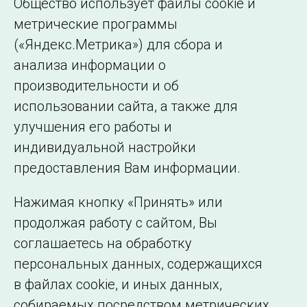
Общество использует файлы cookie и
электроэнергетики
».
метрические программы
(«Яндекс.Метрика») для сбора и
← Все публикации
анализа информации о
производительности и об
использовании сайта, а также для
Подписаться на новости
улучшения его работы и
индивидуальной настройки
©2005–2026 АО «СО ЕЭС»
Филиалы и
предоставления Вам информации.
представительства
Использование информации
Нажимая кнопку «Принять» или
Сведения об
продолжая работу с сайтом, Вы
образовательной
соглашаетесь на обработку
организации
персональных данных, содержащихся
в файлах cookie, и иных данных,
собираемых посредством метрических