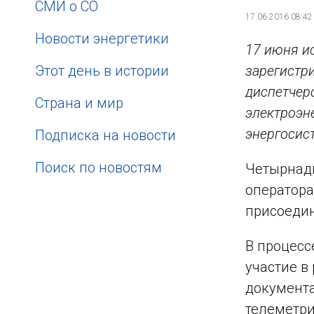
СМИ о СО
17.06.2016 08:42
Новости энергетики
17 июня ис
Этот день в истории
зарегистр
диспетчер
Страна и мир
электроэн
энергосис
Подписка на новости
Поиск по новостям
Четырнадц
оператора
присоедин
В процесс
участие в
документа
телеметри