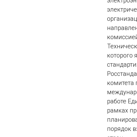
электроэн
электриче
организац
направлен
комиссией
Техническ
которого 
стандарти
Росстанда
комитета 
междунаро
работе Ед
рамках пр
планирова
порядок в