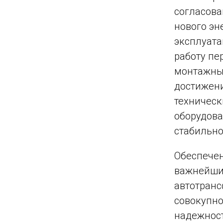
согласова
нового эн
эксплуата
работу пе
монтажных
достижени
техническ
оборудов
стабильно
Обеспечен
важнейших
автотранс
совокупно
надежност