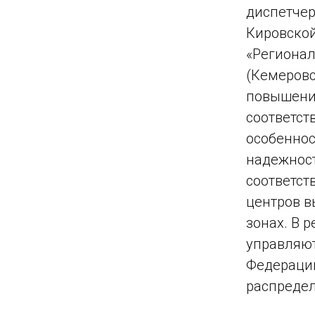
диспетчер
Кировской
«Регионал
(Кемеровс
повышения
соответст
особеннос
надежност
соответст
центров в
зонах. В 
управляют
Федерации
распредел