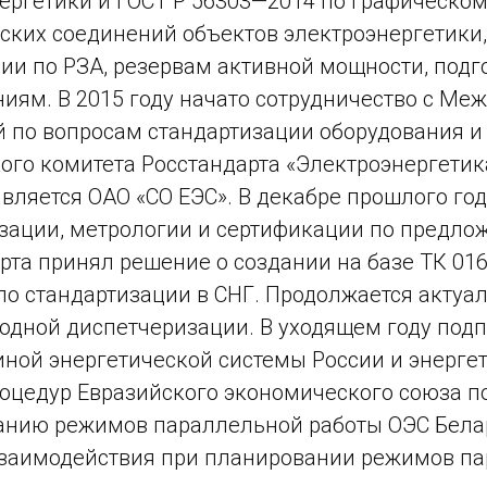
ергетики и ГОСТ Р 56303—2014 по графическ
ских соединений объектов электроэнергетики,
ии по РЗА, резервам активной мощности, подг
иям. В 2015 году начато сотрудничество с Ме
 по вопросам стандартизации оборудования и
ого комитета Росстандарта «Электроэнергетика
является ОАО «СО ЕЭС». В декабре прошлого г
зации, метрологии и сертификации по предло
рта принял решение о создании на базе ТК 01
по стандартизации в СНГ. Продолжается актуа
дной диспетчеризации. В уходящем году под
иной энергетической системы России и энерге
оцедур Евразийского экономического союза 
нию режимов параллельной работы ОЭС Белар
заимодействия при планировании режимов па