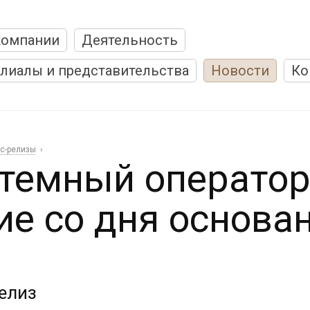
компании
Деятельность
лиалы и представительства
Новости
Ко
с-релизы
темный оператор
ие со дня основа
елиз