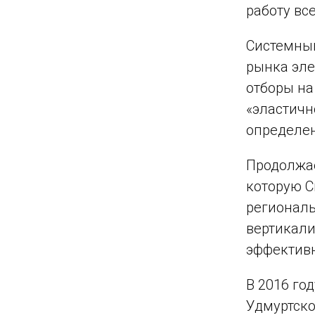
работу вс
Системный
рынка эле
отборы на
«эластичн
определен
Продолжае
которую С
региональ
вертикали
эффективн
В 2016 го
Удмуртско