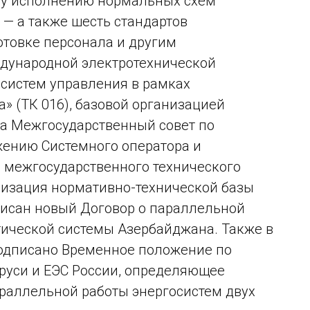
ому исполнению нормальных схем
 — а также шесть стандартов
отовке персонала и другим
ждународной электротехнической
 систем управления в рамках
» (ТК 016), базовой организацией
ода Межгосударственный совет по
жению Системного оператора и
6 межгосударственного технического
лизация нормативно-технической базы
писан новый Договор о параллельной
тической системы Азербайджана. Также в
подписано Временное положение по
уси и ЕЭС России, определяющее
раллельной работы энергосистем двух