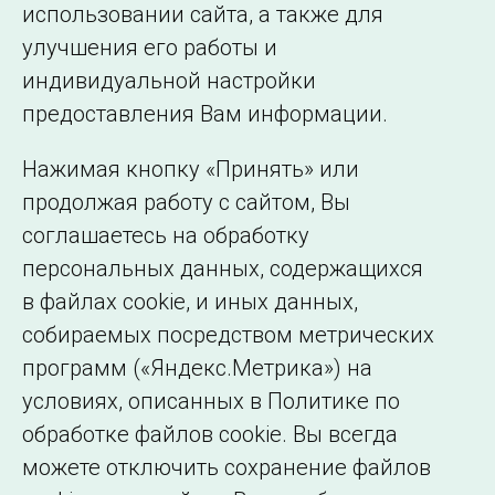
использовании сайта, а также для
Подписаться на новости
улучшения его работы и
индивидуальной настройки
©2005–2026 АО «СО ЕЭС»
Филиалы и
предоставления Вам информации.
представительства
Использование информации
Нажимая кнопку «Принять» или
Сведения об
продолжая работу с сайтом, Вы
образовательной
соглашаетесь на обработку
организации
персональных данных, содержащихся
в файлах cookie, и иных данных,
собираемых посредством метрических
программ («Яндекс.Метрика») на
условиях, описанных в Политике по
обработке файлов cookie. Вы всегда
можете отключить сохранение файлов