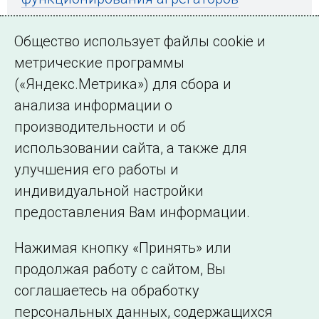
управления спросом на электроэнергию
Общество использует файлы cookie и
метрические программы
(«Яндекс.Метрика») для сбора и
← Все публикации
анализа информации о
производительности и об
использовании сайта, а также для
Подписаться на новости
улучшения его работы и
индивидуальной настройки
©2005–2026 АО «СО ЕЭС»
Филиалы и
предоставления Вам информации.
представительства
Использование информации
Нажимая кнопку «Принять» или
Сведения об
продолжая работу с сайтом, Вы
образовательной
соглашаетесь на обработку
организации
персональных данных, содержащихся