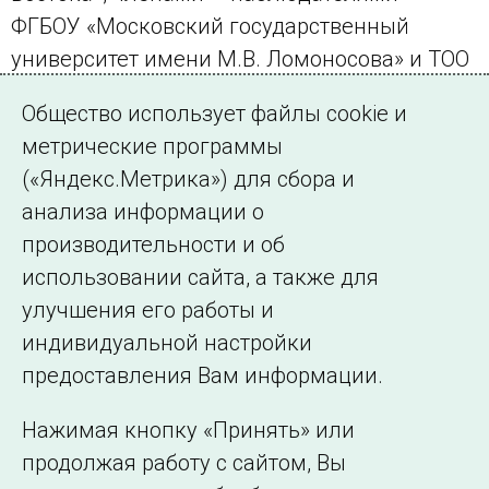
ФГБОУ «Московский государственный
университет имени М.В. Ломоносова» и ТОО
«Усть-Каменогорский конденсаторный
Общество использует файлы cookie и
завод» (Республик Казахстан).
метрические программы
(«Яндекс.Метрика») для сбора и
← Все публикации
анализа информации о
производительности и об
использовании сайта, а также для
Подписаться на новости
улучшения его работы и
индивидуальной настройки
©2005–2026 АО «СО ЕЭС»
Филиалы и
предоставления Вам информации.
представительства
Использование информации
Нажимая кнопку «Принять» или
Сведения об
продолжая работу с сайтом, Вы
образовательной