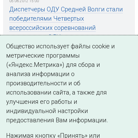
05.06.2012 15:00
Диспетчеры ОДУ Средней Волги стали
победителями Четвертых
всероссийских соревнований
диспетчеров ОДУ
Общество использует файлы cookie и
метрические программы
(«Яндекс.Метрика») для сбора и
← Все публикации
анализа информации о
производительности и об
использовании сайта, а также для
Подписаться на новости
улучшения его работы и
индивидуальной настройки
©2005–2026 АО «СО ЕЭС»
Филиалы и
предоставления Вам информации.
представительства
Использование информации
Нажимая кнопку «Принять» или