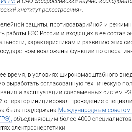
СИГРЭ
и ОАО «Всероссийский научно-исследовате
еский институт релестроения».
елейной защиты, противоаварийной и режимн
ь работы ЕЭС России и входящих в ее состав э
льности, характеристикам и развитию этих си
государством возложены функции по оператив
ее время, в условиях широкомасштабного вне
о выработать согласованную техническую пол
вания и эксплуатации современных систем РЗ
 оператор инициировал проведение специали
ва была поддержана
Международным советом 
ГРЭ),
объединяющим более 4000 специалистов и 
стях электроэнергетики.