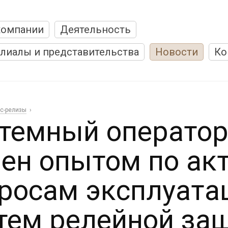
компании
Деятельность
лиалы и представительства
Новости
Ко
с-релизы
темный оператор
ен опытом по ак
росам эксплуата
тем релейной за