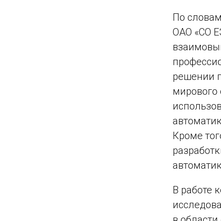
По словам
ОАО «СО Е
взаимовыг
профессио
решении п
мирового 
использов
автоматик
Кроме тог
разработк
автоматик
В работе 
исследова
в области