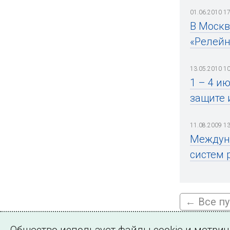
01.06.2010 17
В Москв
«Релейн
13.05.2010 10
1 – 4 и
защите 
11.08.2009 13
Междуна
систем 
← Все п