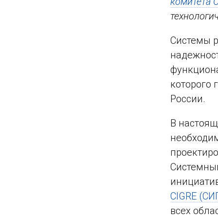
комитета 
технологич
Системы р
надежност
функциона
которого 
России.
В настоящ
необходим
проектиро
Системный
инициати
CIGRE (СИ
всех обла