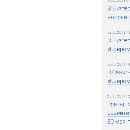
10.06.2013 07
В Екате
направл
03.06.2013 13
В Екате
«Соврем
30.05.2011 14
В Санкт
«Соврем
25.05.2011 12
Третья 
развити
30 мая 