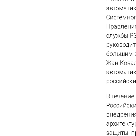
автоматик
Системног
Правления
службы РЗ
руководит
большим 
Жан Ковал
автоматик
российски
В течение
Российск
внедрения
архитекту
защиты, п