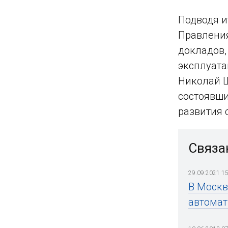
Подводя и
Правления
докладов,
эксплуата
Николай Ш
состоявши
развития 
Связа
29.09.2021 15
В Москв
автомат