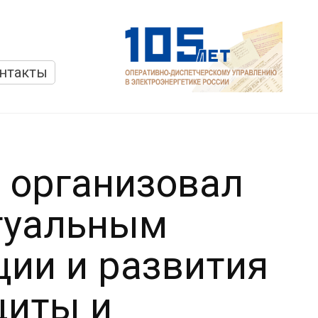
нтакты
 организовал
туальным
ции и развития
щиты и