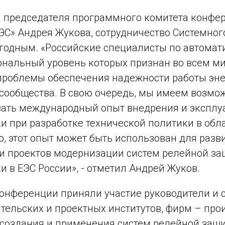
 председателя программного комитета конфер
ЭС» Андрея Жукова, сотрудничество Системног
одным. «Российские специалисты по автомати
нальный уровень которых признан во всем ми
роблемы обеспечения надежности работы эне
сообщества. В свою очередь, мы имеем возмож
ать международный опыт внедрения и эксплу
и при разработке технической политики в обл
о, этот опыт может быть использован для разв
и проектов модернизации систем релейной з
и в ЕЭС России», - отметил Андрей Жуков.
конференции приняли участие руководители и 
тельских и проектных институтов, фирм – про
 создания и применения систем релейной защ