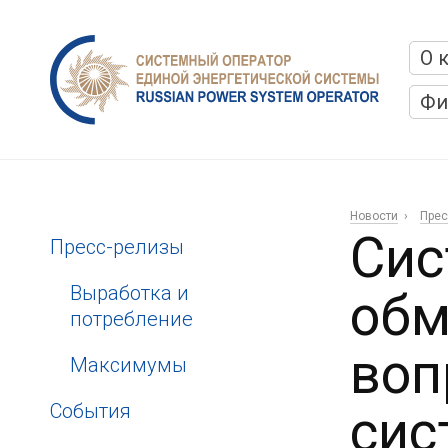
О 
Фи
Новости
Прес
Сис
Пресс-релизы
Выработка и
обм
потребление
воп
Максимумы
События
сис