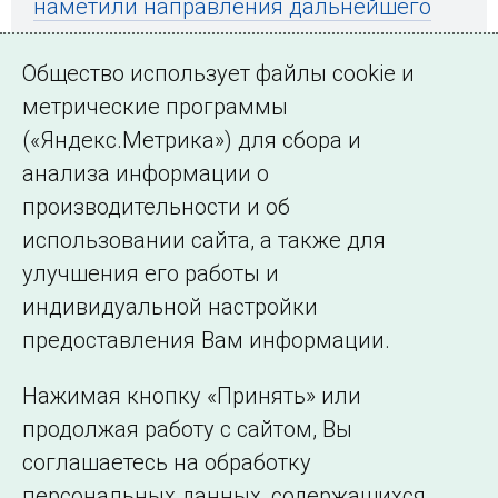
наметили направления дальнейшего
сотрудничества
Общество использует файлы cookie и
метрические программы
(«Яндекс.Метрика») для сбора и
← Все публикации
анализа информации о
производительности и об
использовании сайта, а также для
Подписаться на новости
улучшения его работы и
индивидуальной настройки
©2005–2026 АО «СО ЕЭС»
Филиалы и
предоставления Вам информации.
представительства
Использование информации
Нажимая кнопку «Принять» или
Сведения об
продолжая работу с сайтом, Вы
образовательной
соглашаетесь на обработку
организации
персональных данных, содержащихся