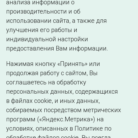
анализа информации о
производительности и об
использовании сайта, а также для
Подписаться на новости
улучшения его работы и
индивидуальной настройки
©2005–2026 АО «СО ЕЭС»
Филиалы и
предоставления Вам информации.
представительства
Использование информации
Нажимая кнопку «Принять» или
Сведения об
продолжая работу с сайтом, Вы
образовательной
соглашаетесь на обработку
организации
персональных данных, содержащихся
в файлах cookie, и иных данных,
собираемых посредством метрических
программ («Яндекс.Метрика») на
условиях, описанных в Политике по
обработке файлов cookie. Вы всегда