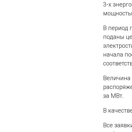
3-х энерг
мощность
В период 
поданы це
электрост
начала по
соответст
Величина 
распоряже
за МВт.
В качеств
Все заявк