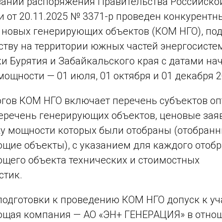
вании распоряжения Правительства Российско
 от 20.11.2025 № 3371-р проведен конкурентн
 новых генерирующих объектов (КОМ НГО), п
ству на территории южных частей энергосисте
и Бурятия и Забайкальского края с датами на
мощности — 01 июля, 01 октября и 01 декабря 2
огов КОМ НГО включает перечень субъектов оп
еречень генерирующих объектов, ценовые зая
у мощности которых были отобраны (отобран
щие объекты), с указанием для каждого отоб
щего объекта технических и стоимостных
стик.
подготовки к проведению КОМ НГО допуск к уч
щая компания — АО «ЭН+ ГЕНЕРАЦИЯ» в отноше