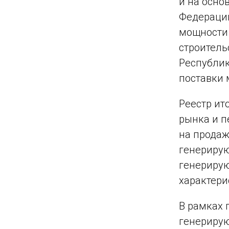
и на осно
Федерации
мощности
строитель
Республик
поставки 
Реестр ит
рынка и п
на продаж
генерирую
генерирую
характери
В рамках 
генерирую