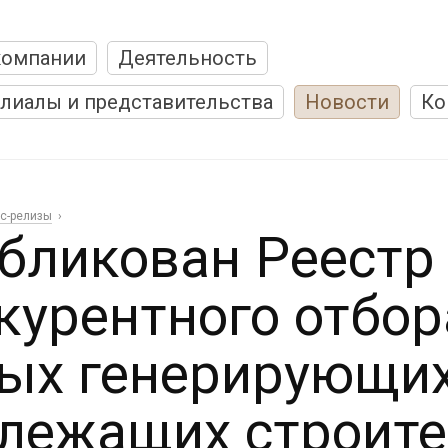
компании
Деятельность
лиалы и представительства
Новости
Ко
с-релизы
бликован Реестр 
курентного отбо
ых генерирующих
лежащих строите