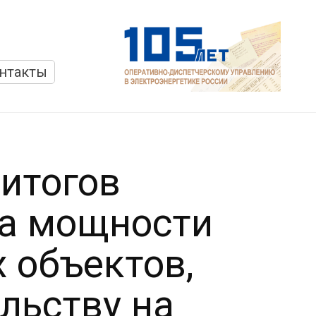
нтакты
итогов
ра мощности
 объектов,
льству на