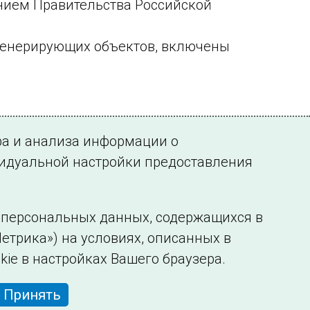
нием Правительства Российской
генерирующих объектов, включены
ра и анализа информации о
видуальной настройки предоставления
у персональных данных, содержащихся в
етрика») на условиях, описанных в
нформации
Сведения об образовательной организации
kie в настройках Вашего браузера.
Принять