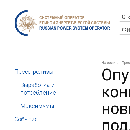
О 
Фи
Новости
Прес
Опу
Пресс-релизы
Выработка и
кон
потребление
нов
Максимумы
События
под