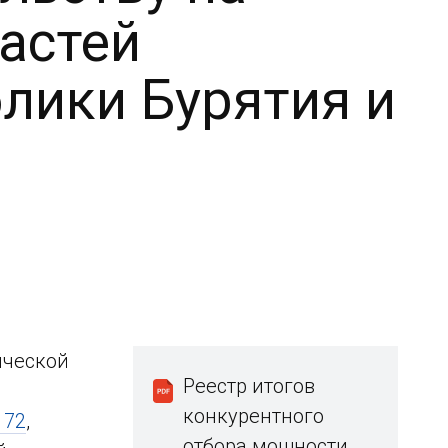
астей
лики Бурятия и
я
ической
Реестр итогов
конкурентного
172
,
отбора мощности