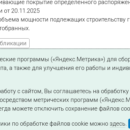
чивающие покрытие определенного распоряже
 от 20.11.2025
объема мощности подлежащих строительству 
отобранных.
убликации
ческие программы («Яндекс.Метрика») для сбо
та, а также для улучшения его работы и инди
ться на новости
аботу с сайтом, Вы соглашаетесь на обработк
посредством метрических программ («Яндекс.М
Филиалы и представительства
Использование и
егда можете отключить сохранение файлов coo
ики по обработке файлов cookie можно
здесь
.