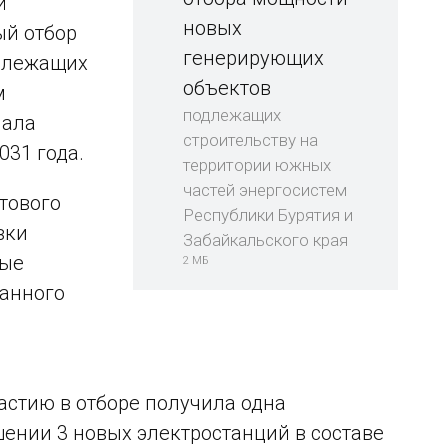
й
новых
ый отбор
генерирующих
одлежащих
объектов
м
подлежащих
чала
строительству на
031 года.
территории южных
частей энергосистем
тового
Республики Бурятия и
вки
Забайкальского края
ные
2 МБ
ранного
астию в отборе получила одна
нии 3 новых электростанций в составе