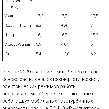
изолированных
систем)
Урал
17,2
-7,7
17,5
Средняя Волга
8,3
-0,9
7,4
Центр
16,1
-6,7
15,2
Северо-Запад
6,6
-10,1
6,1
Юг
5,4
-12,0
6,2
В июле 2009 года Системный оператор на
основе расчетов электроэнергетических и
электрических режимов работы
энергосистемы обеспечил включение в
работу двух мобильных газотурбинных
энергоустановок на ПС 110 кВ «Игнатово»