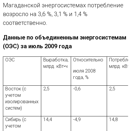
Магаданской энергосистемах потребление
возросло на 3,6 %, 3,1 % и 1,4 %
соответственно.
Данные по объединенным энергосистемам
(ОЭС) за июль 2009 года
ОЭС
Выработка,
Относительно
Потребле
млрд. кВт•ч
млрд. кВт
июля 2008
года, %
Восток (с
2,5
-0,6
2,5
учетом
изолированных
систем)
Сибирь (с
14,4
-4,9
14,8
учетом