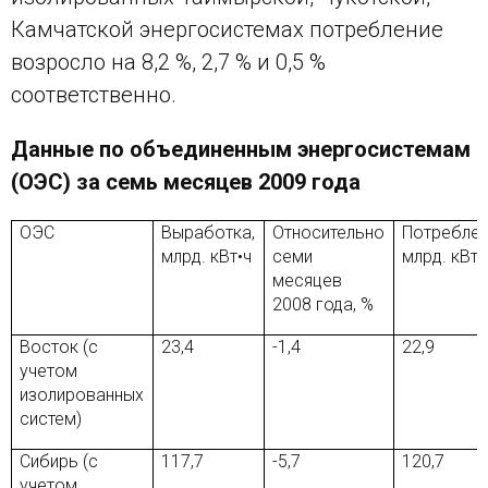
Камчатской энергосистемах потребление
возросло на 8,2 %, 2,7 % и 0,5 %
соответственно.
Данные по объединенным энергосистемам
(ОЭС) за семь месяцев 2009 года
ОЭС
Выработка,
Относительно
Потреблен
млрд. кВт•ч
семи
млрд. кВт•
месяцев
2008 года, %
Восток (с
23,4
-1,4
22,9
учетом
изолированных
систем)
Сибирь (с
117,7
-5,7
120,7
учетом