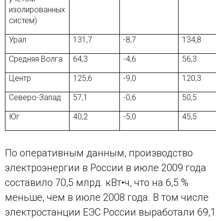
изолированных
систем)
Урал
131,7
-8,7
134,8
Средняя Волга
64,3
-4,6
56,3
Центр
125,6
-9,0
120,3
Северо-Запад
57,1
-0,6
50,5
Юг
40,2
-5,0
45,5
По оперативным данным, производство
электроэнергии в России в июле 2009 года
составило 70,5 млрд. кВт•ч, что на 6,5 %
меньше, чем в июле 2008 года. В том числе
электростанции ЕЭС России выработали 69,1