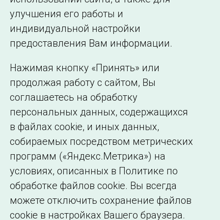
Подписаться на новости
улучшения его работы и
индивидуальной настройки
©2005–2026 АО «СО ЕЭС»
Филиалы и
предоставления Вам информации.
представительства
Использование информации
Нажимая кнопку «Принять» или
Сведения об
продолжая работу с сайтом, Вы
образовательной
соглашаетесь на обработку
организации
персональных данных, содержащихся
в файлах cookie, и иных данных,
собираемых посредством метрических
программ («Яндекс.Метрика») на
условиях, описанных в Политике по
обработке файлов cookie. Вы всегда
можете отключить сохранение файлов
cookie в настройках Вашего браузера.