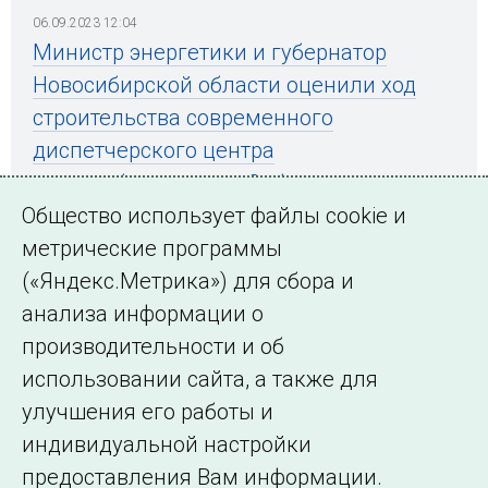
06.09.2023 12:04
Министр энергетики и губернатор
Новосибирской области оценили ход
строительства современного
диспетчерского центра
энергообъединения Сибири
Общество использует файлы cookie и
метрические программы
(«Яндекс.Метрика») для сбора и
← Все публикации
анализа информации о
производительности и об
использовании сайта, а также для
Подписаться на новости
улучшения его работы и
индивидуальной настройки
©2005–2026 АО «СО ЕЭС»
Филиалы и
предоставления Вам информации.
представительства