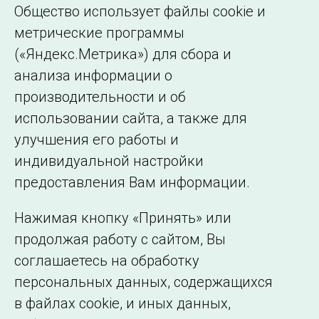
Общество использует файлы cookie и
метрические программы
(«Яндекс.Метрика») для сбора и
← Все публикации
анализа информации о
производительности и об
использовании сайта, а также для
Подписаться на новости
улучшения его работы и
индивидуальной настройки
©2005–2026 АО «СО ЕЭС»
Филиалы и
предоставления Вам информации.
представительства
Использование информации
Нажимая кнопку «Принять» или
Сведения об
продолжая работу с сайтом, Вы
образовательной
соглашаетесь на обработку
организации
персональных данных, содержащихся
в файлах cookie, и иных данных,