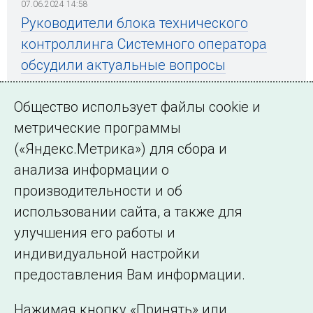
07.06.2024 14:58
Руководители блока технического
контроллинга Системного оператора
обсудили актуальные вопросы
деятельности
Общество использует файлы cookie и
метрические программы
(«Яндекс.Метрика») для сбора и
← Все публикации
анализа информации о
производительности и об
использовании сайта, а также для
Подписаться на новости
улучшения его работы и
индивидуальной настройки
©2005–2026 АО «СО ЕЭС»
Филиалы и
предоставления Вам информации.
представительства
Использование информации
Нажимая кнопку «Принять» или