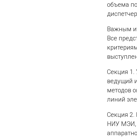
объема по
диспетчер
Важным ит
Все пред
критериям:
выступлен
Секция 1.
ведущий и
методов о
линий эле
Секция 2.
НИУ МЭИ, 
аппаратно