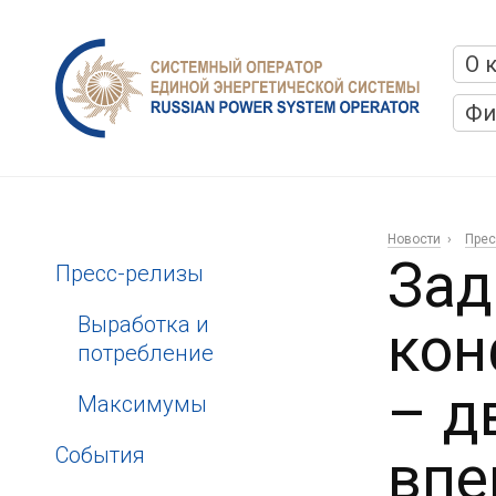
О 
Фи
Новости
Прес
Зад
Пресс-релизы
Выработка и
кон
потребление
– д
Максимумы
События
впе