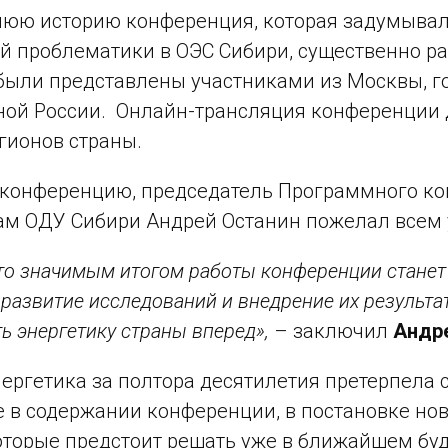
нюю историю конференция, которая задумыва
й проблематики в ОЭС Сибири, существенно р
ыли представлены участниками из Москвы, гор
ой России. Онлайн-трансляция конференции 
егионов страны.
конференцию, председатель Программного ком
м ОДУ Сибири Андрей Останин пожелал всем у
что значимым итогом работы конференции стане
 развитие исследований и внедрение их результа
ь энергетику страны вперед»,
– заключил
Андре
ергетика за полтора десятилетия претерпела 
 в содержании конференции, в постановке но
оторые предстоит решать уже в ближайшем бу