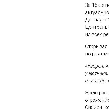
За 15-лет
актуально
Доклады б
Центральн
из всех р
Открывая 
по режима
«Уверен, 
участника,
нам двигат
Электроэн
отражение
Сибири, к