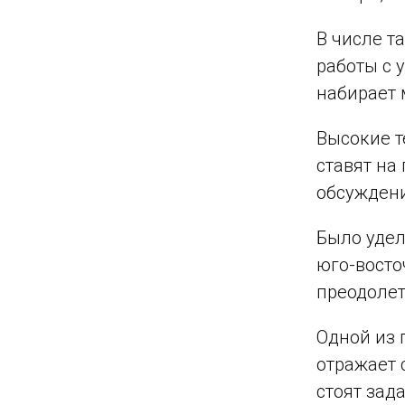
В числе т
работы с 
набирает 
Высокие т
ставят на
обсуждени
Было удел
юго-восто
преодолет
Одной из 
отражает 
стоят зад