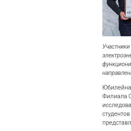
Участник
электроэн
функциони
направлен
Юбилейная
Филиала С
исследова
студентов
представл