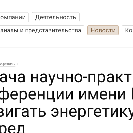
компании
Деятельность
лиалы и представительства
Новости
Ко
с-релизы
ача научно-прак
ференции имени 
вигать энергетик
ред