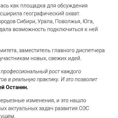
лась как площадка для обсуждения
асширила географический охват.
одов Сибири, Урала, Поволжья, Юга,
дала возможность подключиться к ней
итета, заместитель главного диспетчера
частникам новых, свежих идей.
т профессиональный рост каждого
тов в реальную практику. И это позволит
й Останин.
серьезные изменения, и это нашло
вых актуальных задач развития ОЭС
дущем.