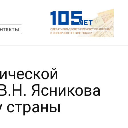
нтакты
тической
В.Н. Ясникова
у страны