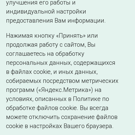
улучшения его работы и
индивидуальной настройки
©2005–2026 АО «СО ЕЭС»
Филиалы и
предоставления Вам информации.
представительства
Использование информации
Нажимая кнопку «Принять» или
Сведения об
продолжая работу с сайтом, Вы
образовательной
соглашаетесь на обработку
организации
персональных данных, содержащихся
в файлах cookie, и иных данных,
собираемых посредством метрических
программ («Яндекс.Метрика») на
условиях, описанных в Политике по
обработке файлов cookie. Вы всегда
можете отключить сохранение файлов
cookie в настройках Вашего браузера.