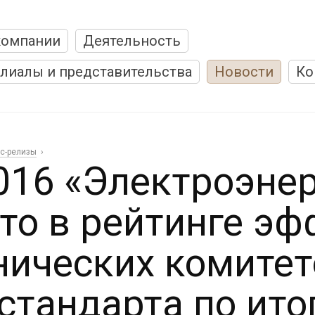
компании
Деятельность
лиалы и представительства
Новости
Ко
с-релизы
016 «Электроэнер
то в рейтинге э
нических комитет
стандарта по ито