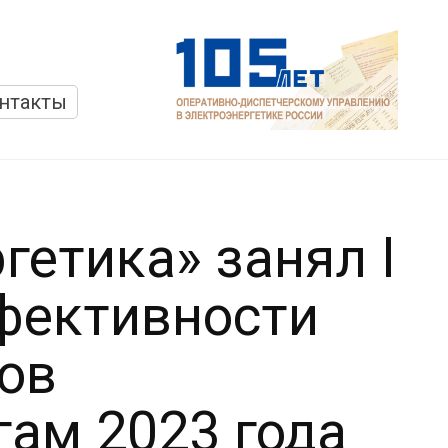
нтакты
гетика» занял I
ффективности
ов
гам 2023 года