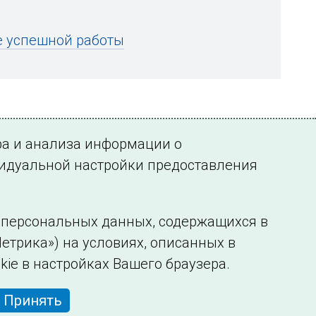
е успешной работы
ра и анализа информации о
видуальной настройки предоставления
у персональных данных, содержащихся в
етрика») на условиях, описанных в
нформации
Сведения об образовательной организации
kie в настройках Вашего браузера.
Принять