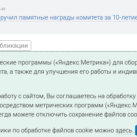
:49
вручил памятные награды комитета за 10-лети
убликации
ческие программы («Яндекс.Метрика») для сбо
та, а также для улучшения его работы и инди
ться на новости
аботу с сайтом, Вы соглашаетесь на обработк
посредством метрических программ («Яндекс.М
Филиалы и представительства
Использование и
егда можете отключить сохранение файлов coo
ики по обработке файлов cookie можно
здесь
.