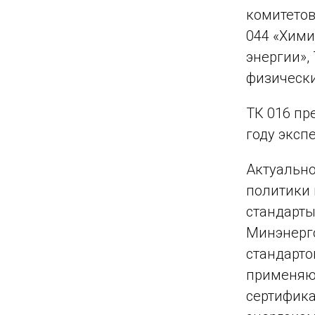
комитетов
044 «Хими
энергии»,
физически
ТК 016 пр
году эксп
Актуально
политики 
стандарты
Минэнерго
стандарто
применяют
сертифика