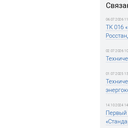
Связа
06.07.2026 11
ТК 016 
Росстан
02.07.2026 10
Техниче
01.07.2025 13
Техниче
энергок
14.10.2024 14
Первый 
«Станда