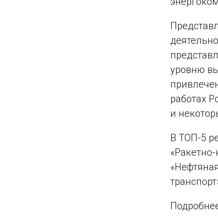
энергоко
Представл
деятельно
представл
уровню вы
привлечен
работах Р
и некотор
В ТОП-5 р
«Ракетно-к
«Нефтяная
транспорт»
Подробнее