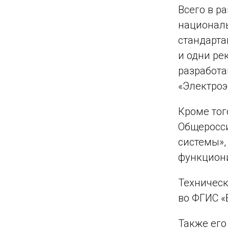
Всего в р
национал
стандарта
и одни ре
разработа
«Электроэ
Кроме тог
Общеросси
системы»,
функцион
Техническ
во ФГИС «
Также его