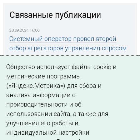
Связанные публикации
20.09.2024 16:06
Системный оператор провел второй
отбор агрегаторов управления спросом
в рамках целевой модели
Общество использует файлы cookie и
метрические программы
(«Яндекс.Метрика») для сбора и
← Все публикации
анализа информации о
производительности и об
использовании сайта, а также для
Подписаться на новости
улучшения его работы и
индивидуальной настройки
©2005–2026 АО «СО ЕЭС»
Филиалы и