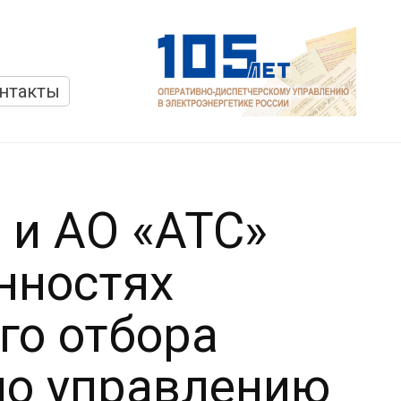
нтакты
 и АО «АТС»
нностях
го отбора
по управлению