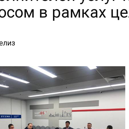
осом в рамках ц
елиз