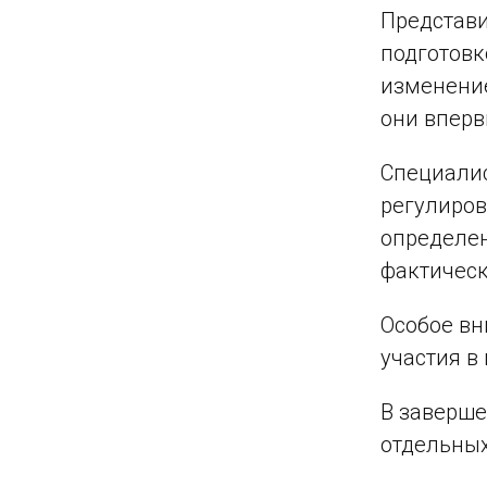
Представи
подготовк
изменение
они вперв
Специалис
регулиров
определен
фактическ
Особое вн
участия в
В заверше
отдельных