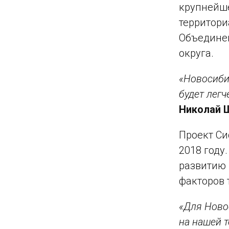
крупнейше
территори
Объединен
округа.
«Новосиби
будет легч
Николай 
Проект Си
2018 году
развитию 
факторов 
«Для Ново
на нашей 