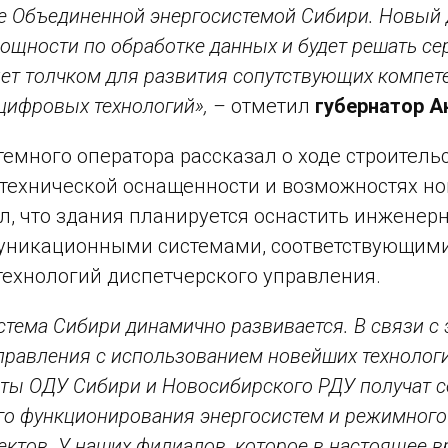
е Объединенной энергосистемой Сибири. Новый д
ощности по обработке данных и будет решать се
удет толчком для развития сопутствующих компет
цифровых технологий», –
отметил
губернатор А
темного оператора рассказал о ходе строитель
 технической оснащенности и возможностях но
л, что здания планируется оснастить инжен
уникационными системами, соответствующим
технологий диспетчерского управления.
стема Сибири динамично развивается. В связи с
правления с использованием новейших технологи
ты ОДУ Сибири и Новосибирского РДУ получат 
го функционирования энергосистем и режимног
ектов. У наших филиалов, которое в настоящее