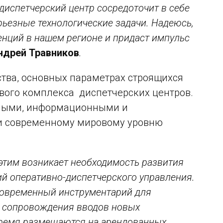
испетчерский центр сосредоточит в себе
рьезные технологические задачи. Надеюсь,
енций в нашем регионе и придаст импульс
ндрей Травников
.
ства, основных параметрах строящихся
вого комплекса диспетчерских центров.
ерными, информационными и
и современному мировому уровню
 этим возникает необходимость развития
й оперативно-диспетчерского управления.
современный инструментарий для
о сопровождения вводов новых
 время размещаются на арендованных