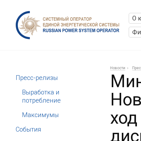
О 
Фи
Новости
Прес
Мин
Пресс-релизы
Выработка и
Нов
потребление
ход
Максимумы
События
дис