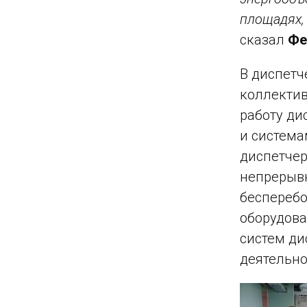
площадях,
сказал
Фе
В диспетч
коллекти
работу ди
и система
диспетчер
непрерывн
бесперебо
оборудова
систем ди
деятельно