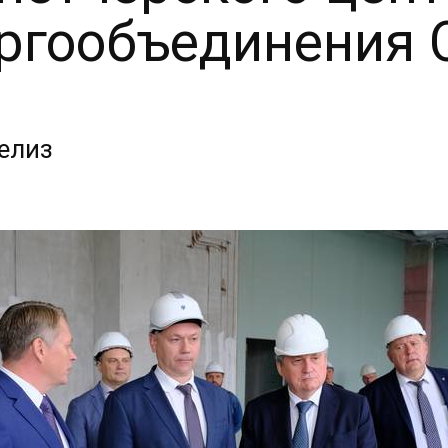
ргообъединения 
елиз