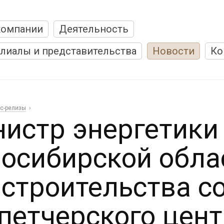
компании
Деятельность
лиалы и представительства
Новости
Ко
с-релизы
истр энергетики 
осибирской обла
 строительства с
петчерского цен