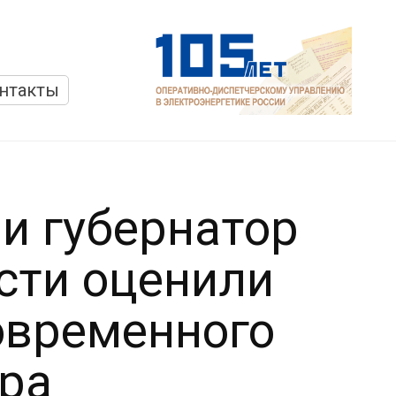
нтакты
и губернатор
сти оценили
овременного
тра