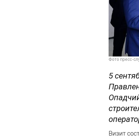
Фото пресс-сл
5 сентя
Правлен
Опадчий
строите
операто
Визит сос