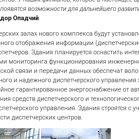
 появятся возможности для дальнейшего развит
дор Опадчий
.
ерских залах нового комплекса будут устано
вного отображения информации (диспетчерск
спетчеров. Здания планируется оснастить ин
ми мониторинга функционирования инженерно
ской связи и передачи данных обеспечат воло
ого и надежного диспетчерского управления
йное гарантированное энергоснабжение от ав
ния средств диспетчерского и технологическ
спетчерского управления. Здания строятся с 
сти диспетчерских центров.