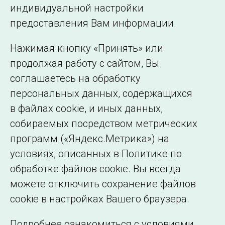
индивидуальной настройки
©2005–2026 АО «СО ЕЭС»
Филиалы и
предоставления Вам информации.
представительства
Использование информации
Нажимая кнопку «Принять» или
Сведения об
продолжая работу с сайтом, Вы
образовательной
соглашаетесь на обработку
организации
персональных данных, содержащихся
в файлах cookie, и иных данных,
собираемых посредством метрических
программ («Яндекс.Метрика») на
условиях, описанных в Политике по
обработке файлов cookie. Вы всегда
можете отключить сохранение файлов
cookie в настройках Вашего браузера.
Подробнее ознакомиться с условиями