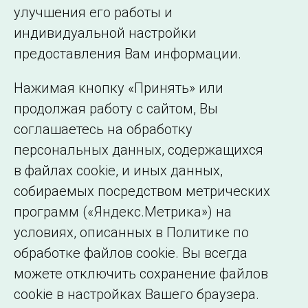
улучшения его работы и
индивидуальной настройки
©2005–2026 АО «СО ЕЭС»
Филиалы и
предоставления Вам информации.
представительства
Использование информации
Нажимая кнопку «Принять» или
Сведения об
продолжая работу с сайтом, Вы
образовательной
соглашаетесь на обработку
организации
персональных данных, содержащихся
в файлах cookie, и иных данных,
собираемых посредством метрических
программ («Яндекс.Метрика») на
условиях, описанных в Политике по
обработке файлов cookie. Вы всегда
можете отключить сохранение файлов
cookie в настройках Вашего браузера.