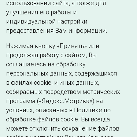
использовании сайта, а также для
Подписаться на новости
улучшения его работы и
индивидуальной настройки
©2005–2026 АО «СО ЕЭС»
Филиалы и
предоставления Вам информации.
представительства
Использование информации
Нажимая кнопку «Принять» или
Сведения об
продолжая работу с сайтом, Вы
образовательной
соглашаетесь на обработку
организации
персональных данных, содержащихся
в файлах cookie, и иных данных,
собираемых посредством метрических
программ («Яндекс.Метрика») на
условиях, описанных в Политике по
обработке файлов cookie. Вы всегда
можете отключить сохранение файлов