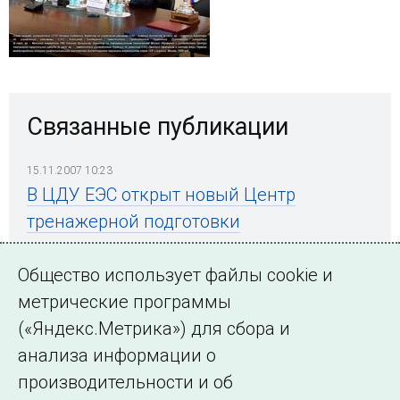
Связанные публикации
15.11.2007 10:23
В ЦДУ ЕЭС открыт новый Центр
тренажерной подготовки
диспетчерского персонала
Общество использует файлы cookie и
метрические программы
(«Яндекс.Метрика») для сбора и
← Все публикации
анализа информации о
производительности и об