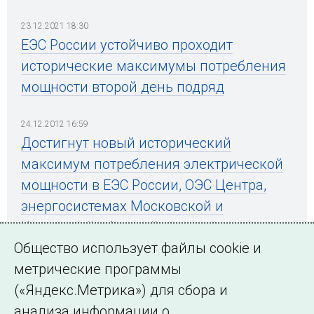
23.12.2021 18:30
ЕЭС России устойчиво проходит
исторические максимумы потребления
мощности второй день подряд
24.12.2012 16:59
Достигнут новый исторический
максимум потребления электрической
мощности в ЕЭС России, ОЭС Центра,
энергосистемах Московской и
Калужской областей
Общество использует файлы cookie и
метрические программы
(«Яндекс.Метрика») для сбора и
← Все публикации
анализа информации о