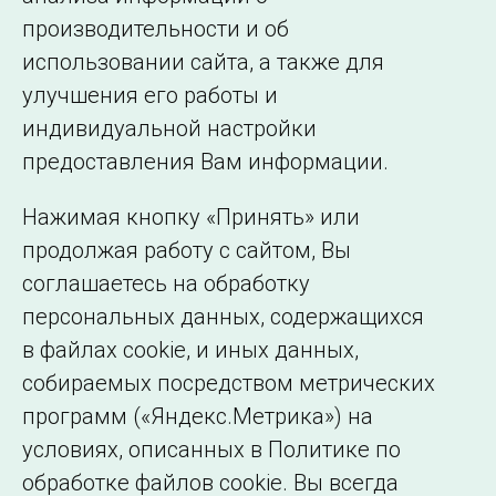
производительности и об
использовании сайта, а также для
Подписаться на новости
улучшения его работы и
индивидуальной настройки
©2005–2026 АО «СО ЕЭС»
Филиалы и
предоставления Вам информации.
представительства
Использование информации
Нажимая кнопку «Принять» или
Сведения об
продолжая работу с сайтом, Вы
образовательной
соглашаетесь на обработку
организации
персональных данных, содержащихся
в файлах cookie, и иных данных,
собираемых посредством метрических
программ («Яндекс.Метрика») на
условиях, описанных в Политике по
обработке файлов cookie. Вы всегда