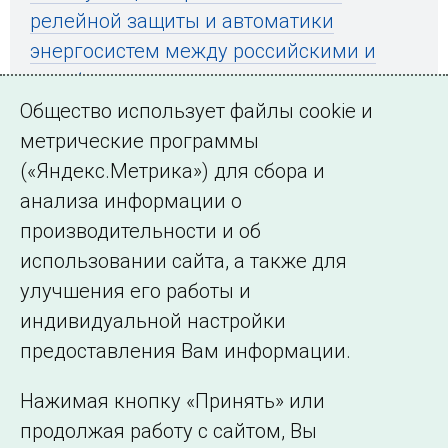
релейной защиты и автоматики
энергосистем между российскими и
зарубежными специалистами
Общество использует файлы cookie и
метрические программы
(«Яндекс.Метрика») для сбора и
← Все публикации
анализа информации о
производительности и об
использовании сайта, а также для
Подписаться на новости
улучшения его работы и
индивидуальной настройки
©2005–2026 АО «СО ЕЭС»
Филиалы и
предоставления Вам информации.
представительства
Использование информации
Нажимая кнопку «Принять» или
Сведения об
продолжая работу с сайтом, Вы
образовательной