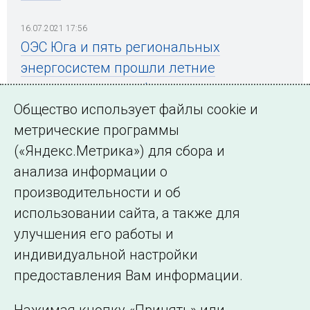
16.07.2021 17:56
ОЭС Юга и пять региональных
энергосистем прошли летние
максимумы потребления
Общество использует файлы cookie и
метрические программы
(«Яндекс.Метрика») для сбора и
← Все публикации
анализа информации о
производительности и об
использовании сайта, а также для
Подписаться на новости
улучшения его работы и
индивидуальной настройки
©2005–2026 АО «СО ЕЭС»
Филиалы и
предоставления Вам информации.
представительства
Использование информации