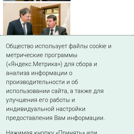
Общество использует файлы cookie и
метрические программы
(«Яндекс.Метрика») для сбора и
← Все публикации
анализа информации о
производительности и об
использовании сайта, а также для
Подписаться на новости
улучшения его работы и
индивидуальной настройки
©2005–2026 АО «СО ЕЭС»
Филиалы и
предоставления Вам информации.
представительства
Использование информации
Нажимая кнопку «Принять» или