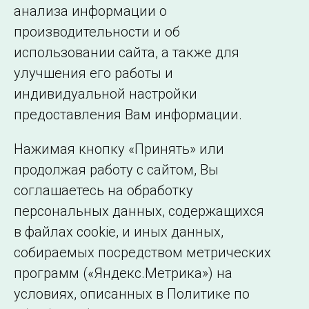
анализа информации о
производительности и об
использовании сайта, а также для
Подписаться на новости
улучшения его работы и
индивидуальной настройки
©2005–2026 АО «СО ЕЭС»
Филиалы и
предоставления Вам информации.
представительства
Использование информации
Нажимая кнопку «Принять» или
Сведения об
продолжая работу с сайтом, Вы
образовательной
соглашаетесь на обработку
организации
персональных данных, содержащихся
в файлах cookie, и иных данных,
собираемых посредством метрических
программ («Яндекс.Метрика») на
условиях, описанных в Политике по