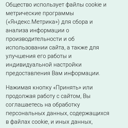
Общество использует файлы cookie и
ТК 016 / Разработка стандартов / ПК-4
».
метрические программы
(«Яндекс.Метрика») для сбора и
← Все публикации
анализа информации о
производительности и об
использовании сайта, а также для
Подписаться на новости
улучшения его работы и
индивидуальной настройки
©2005–2026 АО «СО ЕЭС»
Филиалы и
предоставления Вам информации.
представительства
Использование информации
Нажимая кнопку «Принять» или
Сведения об
продолжая работу с сайтом, Вы
образовательной
соглашаетесь на обработку
организации
персональных данных, содержащихся
в файлах cookie, и иных данных,