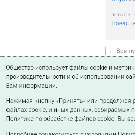
01.03.2018 11
Новая г
← Все п
Общество использует файлы cookie и метри
производительности и об использовании сай
Подписа
Вам информации.
Нажимая кнопку «Принять» или продолжая р
файлах cookie, и иных данных, собираемых 
©2005–2026 АО «СО ЕЭС»
Политике по обработке файлов cookie. Вы вс
Подробнее ознакомиться с условиями Полит