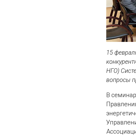
15 феврал
конкурент
НГО) Сист
вопросы п
В семинар
Правления
энергетич
Управлени
Ассоциаци