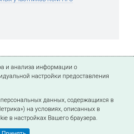
ра и анализа информации о
видуальной настройки предоставления
у персональных данных, содержащихся в
етрика») на условиях, описанных в
нформации
Сведения об образовательной организации
kie в настройках Вашего браузера.
Принять