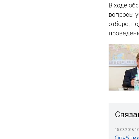
В ходе об
вопросы у
отборе, п
проведени
Связа
15.03.2018 10
Опублик