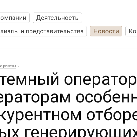
компании
Деятельность
лиалы и представительства
Новости
Ко
с-релизы
темный оператор
ераторам особенн
курентном отбор
ых генерирующих