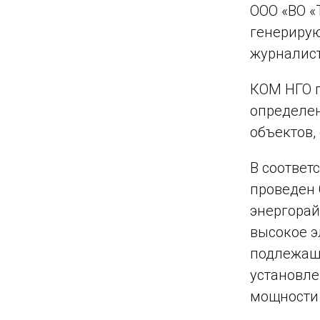
ООО «ВО «
генерирую
журналист
КОМ НГО п
определе
объектов,
В соответ
проведен 
энергорай
высокое э
подлежащи
установле
мощности 