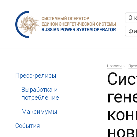
О 
Фи
Новости
Прес
Сис
Пресс-релизы
Выработка и
ген
потребление
кон
Максимумы
События
нов