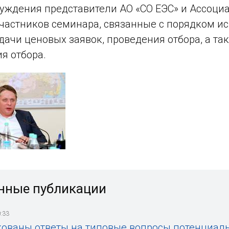
суждения представители АО «СО ЕЭС» и Ассоци
частников семинара, связанные с порядком ис
одачи ценовых заявок, проведения отбора, а т
я отбора.
нные публикации
:33
ованы ответы на типовые вопросы потенциал