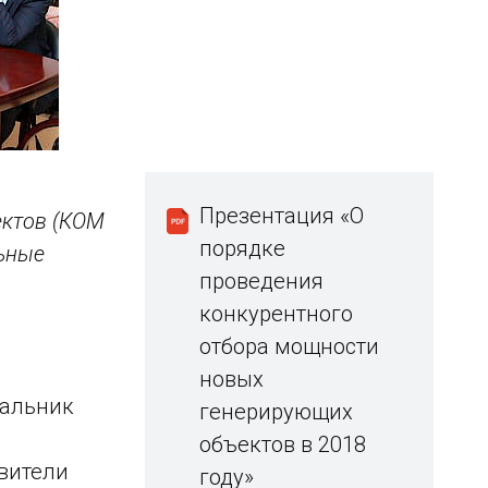
Презентация «О
ектов (КОМ
порядке
льные
проведения
конкурентного
отбора мощности
новых
чальник
генерирующих
объектов в 2018
вители
году»