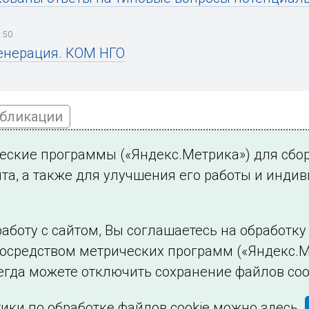
:50
енерация. КОМ НГО
убликации
ческие программы («Яндекс.Метрика») для сбо
та, а также для улучшения его работы и инди
ться на новости
аботу с сайтом, Вы соглашаетесь на обработк
посредством метрических программ («Яндекс.М
Филиалы и представительства
Использование и
егда можете отключить сохранение файлов coo
ики по обработке файлов cookie можно
здесь
.