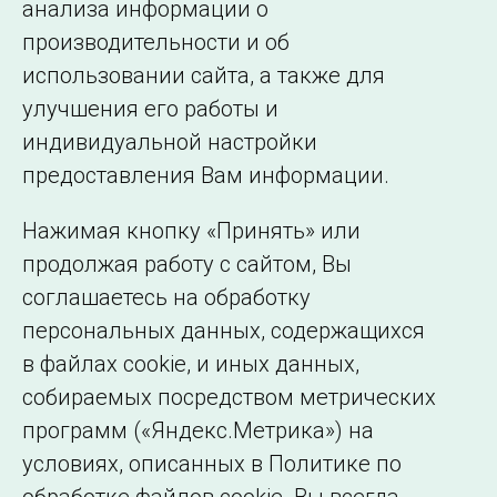
анализа информации о
производительности и об
использовании сайта, а также для
Подписаться на новости
улучшения его работы и
индивидуальной настройки
©2005–2026 АО «СО ЕЭС»
Филиалы и
предоставления Вам информации.
представительства
Использование информации
Нажимая кнопку «Принять» или
Сведения об
продолжая работу с сайтом, Вы
образовательной
соглашаетесь на обработку
организации
персональных данных, содержащихся
в файлах cookie, и иных данных,
собираемых посредством метрических
программ («Яндекс.Метрика») на
условиях, описанных в Политике по