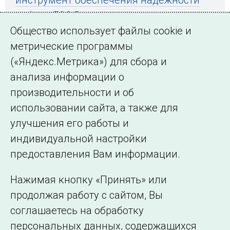
работы ЕЭС России
Общество использует файлы cookie и
метрические программы
(«Яндекс.Метрика») для сбора и
← Все публикации
анализа информации о
производительности и об
использовании сайта, а также для
Подписаться на новости
улучшения его работы и
индивидуальной настройки
©2005–2026 АО «СО ЕЭС»
Филиалы и
предоставления Вам информации.
представительства
Использование информации
Нажимая кнопку «Принять» или
Сведения об
продолжая работу с сайтом, Вы
образовательной
соглашаетесь на обработку
организации
персональных данных, содержащихся