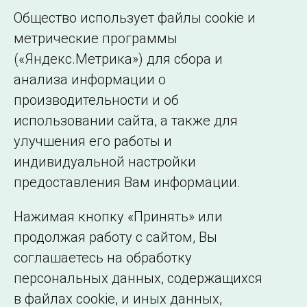
Общество использует файлы cookie и
метрические программы
(«Яндекс.Метрика») для сбора и
← Все публикации
анализа информации о
производительности и об
использовании сайта, а также для
Подписаться на новости
улучшения его работы и
индивидуальной настройки
©2005–2026 АО «СО ЕЭС»
Филиалы и
предоставления Вам информации.
представительства
Использование информации
Нажимая кнопку «Принять» или
Сведения об
продолжая работу с сайтом, Вы
образовательной
соглашаетесь на обработку
организации
персональных данных, содержащихся
в файлах cookie, и иных данных,