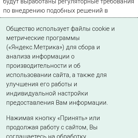
будут выработаны регуляторные требования
по внедрению подобных решений в
российской электроэнергетике.
Общество использует файлы cookie и
По материалам пресс-центра Минэнерго РФ
метрические программы
(«Яндекс.Метрика») для сбора и
← Все публикации
анализа информации о
производительности и об
использовании сайта, а также для
Подписаться на новости
улучшения его работы и
индивидуальной настройки
©2005–2026 АО «СО ЕЭС»
Филиалы и
предоставления Вам информации.
представительства
Использование информации
Нажимая кнопку «Принять» или
Сведения об
продолжая работу с сайтом, Вы
образовательной
соглашаетесь на обработку
организации